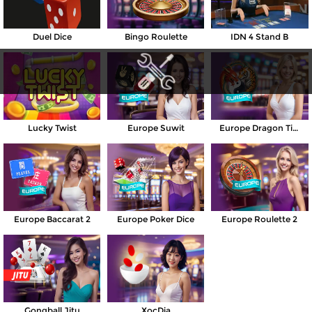
Duel Dice
Bingo Roulette
IDN 4 Stand B
Lucky Twist
Europe Suwit
Europe Dragon Tiger
Europe Baccarat 2
Europe Poker Dice
Europe Roulette 2
Gongball Jitu
XocDia