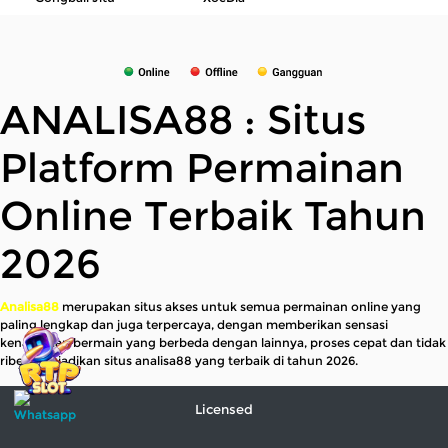
ANALISA88 : Situs
Platform Permainan
Online Terbaik Tahun
2026
Analisa88
merupakan situs akses untuk semua permainan online yang
paling lengkap dan juga terpercaya, dengan memberikan sensasi
kenayaman bermain yang berbeda dengan lainnya, proses cepat dan tidak
ribet menjadikan situs analisa88 yang terbaik di tahun 2026.
Licensed