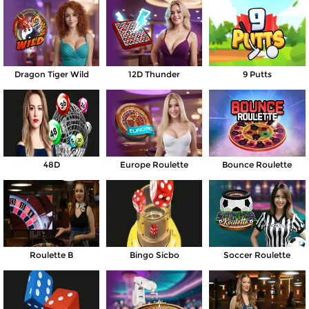
Dragon Tiger Wild
12D Thunder
9 Putts
48D
Europe Roulette
Bounce Roulette
Roulette B
Bingo Sicbo
Soccer Roulette