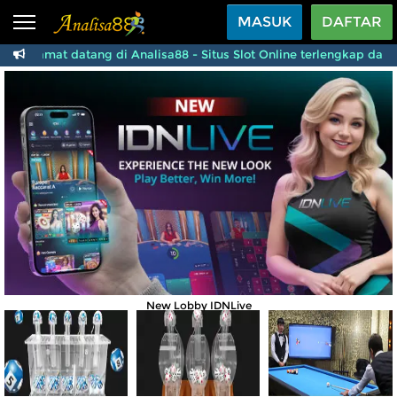
Beranda
MASUK
DAFTAR
Selamat datang di Analisa88 - Situs Slot Online terlengkap dan 
Sports
BARU
PROMO
Live Casino
BARU
IDNPoker
BARU
Slots
PROMO
IDNLIVE
BARU
Stream N Spin
Arcade
PROMO
New Lobby IDNLive
Table Games
Lottery
BARU
PROMO
IDNRaffle