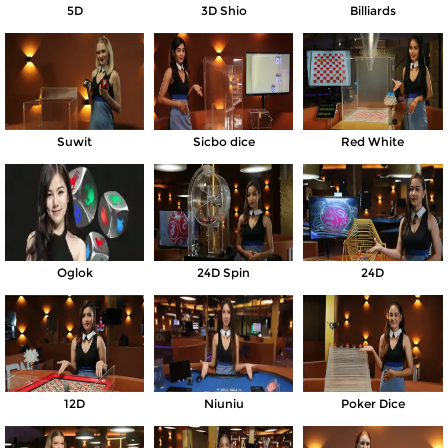
5D
3D Shio
Billiards
Referral
Promosi
Hubungi Kami
Suwit
Sicbo dice
Red White
Live Chat
Pengaduan Customer
Pilih Bahasa:
Oglok
24D Spin
24D
MASUK
DAFTAR
&copy; ANALISA88 : Akses Situs Permainan
12D
Niuniu
Poker Dice
Online Lengkap Terpercaya 2026. Hak Cipta
Dilindungi.