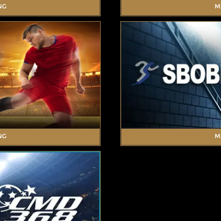
NG
M
NG
M