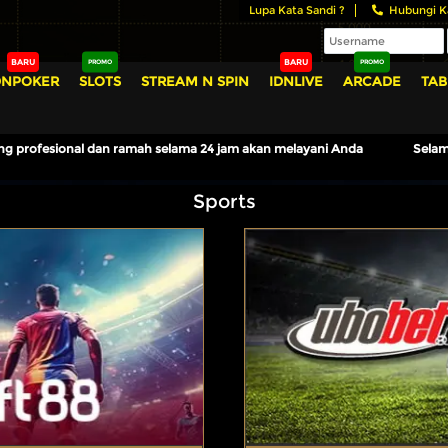
Lupa Kata Sandi ?
Hubungi K
BARU
BARU
PROMO
PROMO
DNPOKER
SLOTS
STREAM N SPIN
IDNLIVE
ARCADE
TAB
esional dan ramah selama 24 jam akan melayani Anda
Selamat datan
Sports