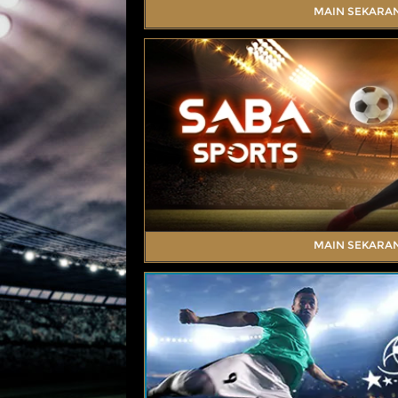
MAIN SEKARA
MAIN SEKARA