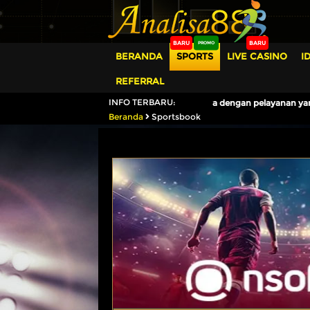
BARU
BARU
PROMO
BERANDA
SPORTS
LIVE CASINO
I
REFERRAL
INFO TERBARU:
 Situs Slot Online terlengkap dan terpercaya dengan pelayanan yang prof
Beranda
Sportsbook