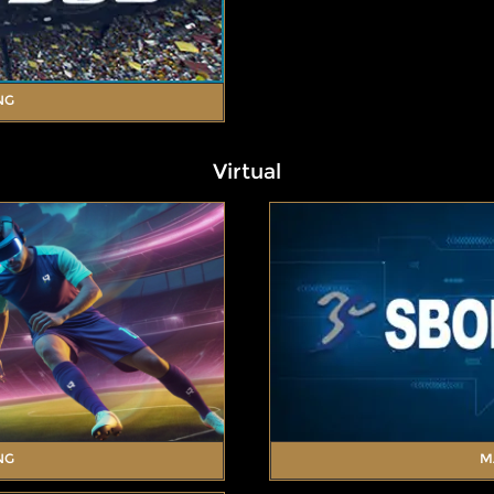
NG
Virtual
NG
M