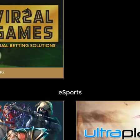
NG
eSports