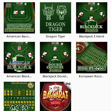
Referral
Promosi
Hubungi Kami
American Baccarat Zero Commission
Dragon Tiger
Blackjack 3 Hand
Live Chat
Pengaduan Customer
Pilih Bahasa:
American Blackjack
Blackjack Double Exposure 3 Hand
European Roulette
MASUK
DAFTAR
&copy; ANALISA88 : Akses Situs Permainan
Online Lengkap Terpercaya 2026. Hak Cipta
Dilindungi.