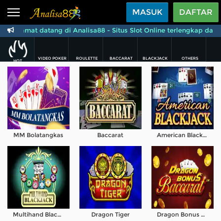
Beranda
MASUK
DAFTAR
Selamat datang di Analisa88 - Situs Slot Online terlengkap da
Sports
BARU
PROMO
Live Casino
BARU
VIDEO POKER
ROULETTE
BACCARAT
BLACKJACK
OTHERS
HOT
IDNPoker
BARU
Slots
PROMO
IDNLIVE
BARU
Stream N Spin
MM Bolatangkas
Baccarat
American Blackjack
Arcade
PROMO
Table Games
Lottery
BARU
PROMO
IDNRaffle
Multihand Blackjack
Dragon Tiger
Dragon Bonus Baccarat