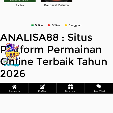
Sicbo
Baccarat Deluxe
ANALISA88 : Situs
Platform Permainan
Online Terbaik Tahun
2026
Analisa88
merupakan situs akses untuk semua permainan online yang
paling lengkap dan juga terpercaya, dengan memberikan sensasi
Beranda
Daftar
Promosi
Live Chat
kenayaman bermain yang berbeda dengan lainnya, proses cepat dan tidak
ribet menjadikan situs analisa88 yang terbaik di tahun 2026.
Licensed