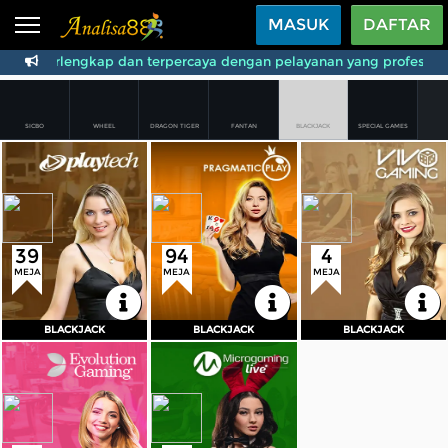
Beranda
MASUK
DAFTAR
t Online terlengkap dan terpercaya dengan pelayanan yang profesio
Sports
BARU
PROMO
Live Casino
BARU
SICBO
WHEEL
DRAGON TIGER
FANTAN
BLACKJACK
SPECIAL GAMES
IDNPoker
BARU
Meja
Min
Max
Meja
Min
Max
Meja
Min
Max
Roulette
2Rb
20Jt
Baccarat
5Rb
5Jt
Baccarat
5Rb
30Jt
Sicbo
2Rb
2Jt
Roulette
1Rb
20Jt
Roulette
1Rb
30Jt
Slots
PROMO
Baccarat
1Rb
20Jt
Sicbo
2Rb
25Jt
Blackjack
250Rb
30Jt
Blackjack
10Rb
20Jt
Blackjack
10Rb
50Jt
Special Games
10Rb
30Jt
Dragon Tiger
10Rb
1Jt
Wheel
1Rb
1Jt
IDNLIVE
BARU
Special Games
1Rb
10Jt
Dragon Tiger
5Rb
5Jt
39
94
4
Stream N Spin
DAFTAR
MASUK
DAFTAR
MASUK
DAFTAR
MASUK
MEJA
MEJA
MEJA
KEMBALI
KEMBALI
KEMBALI
Arcade
PROMO
BLACKJACK
BLACKJACK
BLACKJACK
BLACKJACK
BLACKJACK
BLACKJACK
Table Games
Meja
Min
Max
Meja
Min
Max
Roulette
1Rb
20Jt
Roulette
1Rb
5Jt
Baccarat
2Rb
10Jt
Baccarat
10Rb
7,5Jt
Lottery
BARU
PROMO
Sicbo
2Rb
10Jt
Dragon Tiger
10Rb
7,5Jt
Dragon Tiger
10Rb
10Jt
Blackjack
25Rb
2,5Jt
Blackjack
10Rb
20Jt
Sicbo
1Rb
5Jt
IDNRaffle
Wheel
1Rb
10Jt