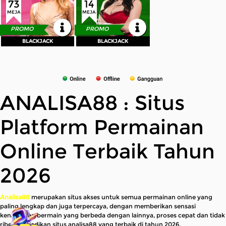
73
14
DAFTAR
MASUK
DAFTAR
MASUK
MEJA
MEJA
Referral
KEMBALI
KEMBALI
PROMO
PROMO
Promosi
BLACKJACK
BLACKJACK
BLACKJACK
BLACKJACK
Hubungi Kami
Live Chat
ANALISA88 : Situs
Pengaduan Customer
Platform Permainan
Pilih Bahasa:
Online Terbaik Tahun
2026
MASUK
DAFTAR
&copy; ANALISA88 : Akses Situs Permainan
Analisa88
merupakan situs akses untuk semua permainan online yang
Online Lengkap Terpercaya 2026. Hak Cipta
paling lengkap dan juga terpercaya, dengan memberikan sensasi
Dilindungi.
kenayaman bermain yang berbeda dengan lainnya, proses cepat dan tidak
ribet menjadikan situs analisa88 yang terbaik di tahun 2026.